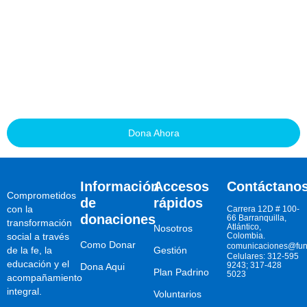
Transforma la vida de un
niño. ¡Únete hoy!
Cada donación abre la puerta a la educación de un niño o
adolescente en situación vulnerable. Juntos podemos construir
un futuro más justo, un cupo escolar a la vez.
Dona Ahora
Información
Accesos
Contáctano
Comprometidos
de
rápidos
con la
Carrera 12D # 100-
donaciones
66 Barranquilla,
transformación
Atlántico,
Nosotros
social a través
Colombia.
Como Donar
comunicaciones@fun
de la fe, la
Gestión
Celulares: 312-595
educación y el
9243; 317-428
Dona Aqui
Plan Padrino
5023
acompañamiento
integral.
Voluntarios