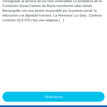
consagrada al servicio de los más vulnerables La fundadora de la
Fundación Social Camino de María transformó vidas desde
Barranquilla con una pasión incansable por la justicia social, la
educación y la dignidad humana. La Hermana Luz Dary Cardona
Londoño (Q.E.P.D.) fue una religiosa […]
Transforma la vida de un
niño. ¡Únete hoy!
Cada donación abre la puerta a la educación de un niño o
adolescente en situación vulnerable. Juntos podemos construir
un futuro más justo, un cupo escolar a la vez.
Dona Ahora