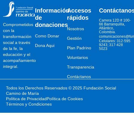
Información
Accesos
Contáctano
de
rápidos
Carrera 12D # 100-
donaciones
66 Barranquilla,
Comprometidos
Atlántico,
Nosotros
con la
Colombia.
Como Donar
transformación
comunicaciones@fun
Gestión
Celulares: 312-595
social a través
9243; 317-428
Dona Aqui
Plan Padrino
de la fe, la
5023
educación y el
Voluntarios
acompañamiento
integral.
Transparencia
Contáctanos
Todos los Derechos Reservados © 2025 Fundación Social
Camino de María
Política de Privacidad
Política de Cookies
Términos y Condiciones